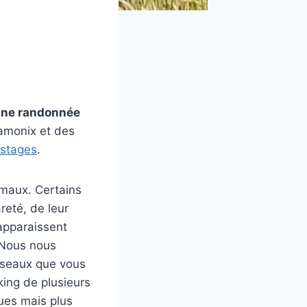
'une randonnée
hamonix et des
 stages
.
imaux. Certains
reté, de leur
 apparaissent
 Nous nous
oiseaux que vous
king de plusieurs
ues mais plus