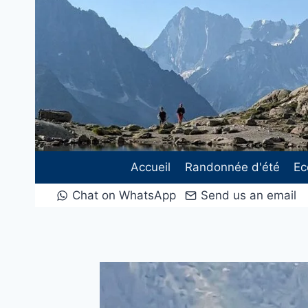
Aller
au
contenu
Accueil
Randonnée d'été
Ec
Chat on WhatsApp
Send us an email