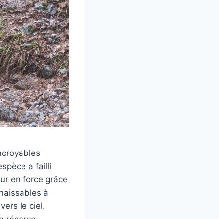
incroyables
spèce a failli
our en force grâce
nnaissables à
ers le ciel.