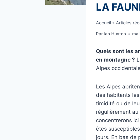
LA FAUN
Accueil
»
Articles ré
Par
Ian Huyton
mai
Quels sont les a
en montagne ?
Li
Alpes occidental
Les Alpes abriten
des habitants les 
timidité ou de le
régulièrement au
concentrerons ici
êtes susceptible
jours. En bas de