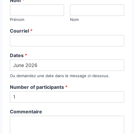
Nom
*
Prénom
Nom
N
Courriel
*
u
m
b
e
Dates
*
r
D
a
t
Ou demandez une date dans le message ci-dessous.
e
Number of participants
*
s
C
o
m
m
Commentaire
e
n
t